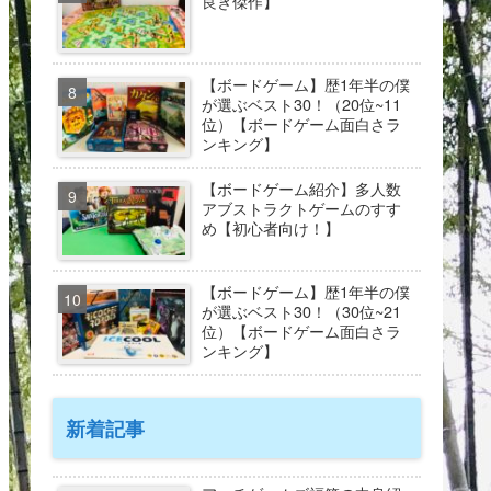
良き傑作】
【ボードゲーム】歴1年半の僕
が選ぶベスト30！（20位~11
位）【ボードゲーム面白さラ
ンキング】
【ボードゲーム紹介】多人数
アブストラクトゲームのすす
め【初心者向け！】
【ボードゲーム】歴1年半の僕
が選ぶベスト30！（30位~21
位）【ボードゲーム面白さラ
ンキング】
新着記事