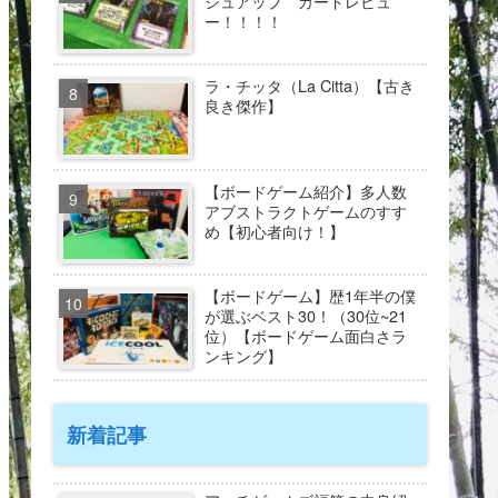
シュアップ カードレビュ
ー！！！！
ラ・チッタ（La Citta）【古き
良き傑作】
【ボードゲーム紹介】多人数
アブストラクトゲームのすす
め【初心者向け！】
【ボードゲーム】歴1年半の僕
が選ぶベスト30！（30位~21
位）【ボードゲーム面白さラ
ンキング】
新着記事