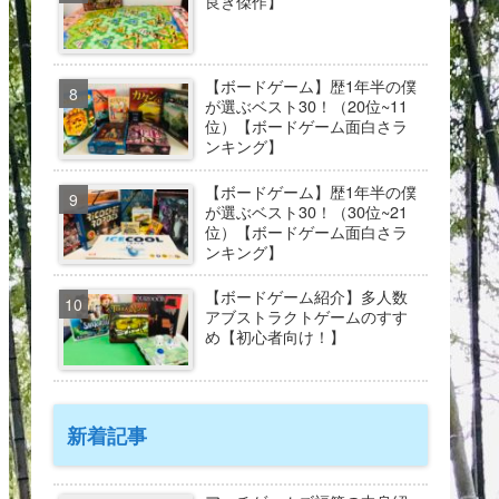
良き傑作】
【ボードゲーム】歴1年半の僕
が選ぶベスト30！（20位~11
位）【ボードゲーム面白さラ
ンキング】
【ボードゲーム】歴1年半の僕
が選ぶベスト30！（30位~21
位）【ボードゲーム面白さラ
ンキング】
【ボードゲーム紹介】多人数
アブストラクトゲームのすす
め【初心者向け！】
新着記事